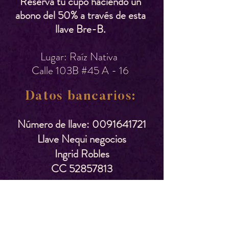
Reserva tu cupo haciendo un
abono del 50% a través de esta
llave Bre-B.
Lugar: Raíz Nativa
Calle 103B #45 A - 16
Datos bancarios:
Número de llave:
0091641721
Llave Nequi negocios
Ingrid Robles
CC
52857813